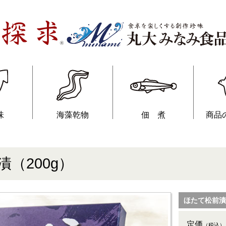
味
海藻乾物
佃 煮
商品
（200g）
ほたて松前漬（2
定価
（税込）