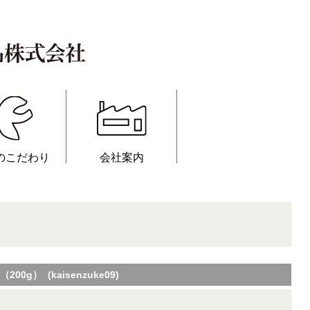
のこだわり
会社案内
00g） (kaisenzuke09)