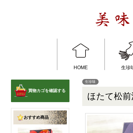
HOME
生珍
生珍味
北海道の新鮮な味わいを食卓へお
届けします。
買物カゴを確認する
ほたて松前漬
おすすめ商品