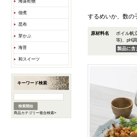
海藻乾物
佃煮
するめいか、数の
昆布
原材料名
ボイル帆
芽かぶ
等)、pH
海苔
製品に含
和スイーツ
キーワード検索
商品カテゴリー複合検索>