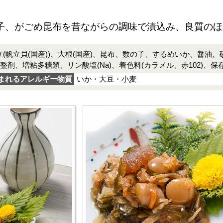
子、がごめ昆布を昔ながらの調味で漬込み、良質のほ
立(帆立貝(国産))、大根(国産)、昆布、数の子、するめいか、醤油
調整剤、増粘多糖類、リン酸塩(Na)、着色料(カラメル、赤102)、保
まれるアレルギー物質
いか・大豆・小麦