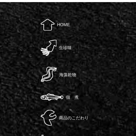
HOME
生珍味
海藻乾物
佃 煮
商品のこだわり